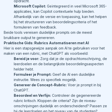
opdracht.
Microsoft Copilot:
Geïntegreerd in veel Microsoft 365-
applicaties, kan Copilot contextuele hulp bieden.
Afhankelijk van de versie en toepassing, kan het helpen
bij het structureren van beoordelingscriteria of het
formuleren van feedback.
Beide tools vereisen duidelijke prompts om de meest
bruikbare output te genereren.
Praktische Gids: Rubrics Automatiseren met AI
Hier is een stapsgewijze aanpak om AI te gebruiken voor het
maken van een rubric, met ChatGPT als voorbeeld:
Bereid je voor:
Zorg dat je de opdrachtomschrijving, de
leerdoelen en de belangrijkste beoordelingsaspecten
helder hebt.
Formuleer je Prompt:
Geef de AI een duidelijke
instructie. Wees zo specifiek mogelijk.
Genereer de Concept-Rubric:
Voer je prompt in bij
ChatGPT.
Beoordeel en Verfijn:
Controleer de gegenereerde
rubric kritisch. Kloppen de criteria? Zijn de niveau-
omschrijvingen duidelijk en onderscheidend? Passen ze
bij de leerdoelen en het niveau van de studenten?