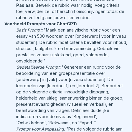
Pas aan:
Bewerk de rubric waar nodig. Voeg criteria
toe, verwijder ze, of herschrijf omschrijvingen totdat de
rubric volledig aan jouw eisen voldoet.
Voorbeeld Prompts voor ChatGPT:
Basis Prompt:
"Maak een analytische rubric voor een
essay van 500 woorden over [onderwerp] voor [niveau
studenten]. De rubric moet criteria bevatten voor inhoud,
structuur, taalgebruik en bronvermelding. Gebruik vier
prestatieniveaus: uitstekend, goed, voldoende,
onvoldoende."
Gedetailleerde Prompt:
"Genereer een rubric voor de
beoordeling van een groepspresentatie over
[onderwerp] in [vak] voor [niveau studenten]. De
leerdoelen zijn [leerdoel 1] en [leerdoel 2]. Beoordeel
op de volgende criteria: inhoudelijke diepgang,
helderheid van uitleg, samenwerking binnen de groep,
presentatievaardigheden (visueel en verbaal), en
beantwoording van vragen. Definieer duidelijke
indicatoren voor de niveaus 'Beginnend',
'Ontwikkelend', 'Bekwaam', en 'Expert'."
Prompt voor Aanpassing:
"Pas de volgende rubric aan